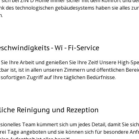
e sich bei ZIN D Home immer sicher mit dem Komfort und de
ank des technologischen gebäudesystems haben sie alles zur
.
chwindigkeits - Wi - Fi-Service
 Sie Ihre Arbeit und genießen Sie Ihre Zeit! Unsere High-Sp
tbar ist, ist in allen unseren Zimmern und öffentlichen Ber
sofortigen Zugriff auf Ihre täglichen Bedürfnisse.
liche Reinigung und Rezeption
ssionelles Team kümmert sich um jedes Detail, damit Sie sic
 drei Tage angeboten und sie können sich für besondere An