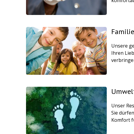
komfortabl
Famili
Unsere ge
Ihren Lie
verbringe
Umwelt
Unser Res
Sie dürfe
Komfort f