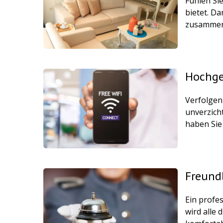
Fühlen Si
bietet. D
zusammen
Hochges
Verfolgen
unverzich
haben Sie 
Freund
Ein profe
wird alle