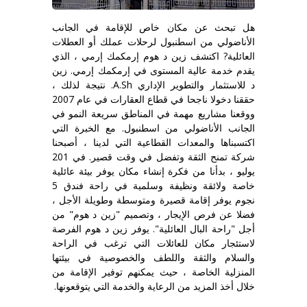
هل تبحث عن مكان خاص للإقامة في الجانب
الأناضولي من اسطنبول لرحلات عملك أو العطلات
العائلية? اكتشف زين د هوم إرمكمك إرمي ، الذي
يقدم خدمة عالية المستوى في إرمكمك إرمي. زين
د للاستثمار والتطوير الإداري A.Sh. نتيجة لذلك ،
حققنا دخولا ناجحا في قطاع العقارات في عام 2007
ووقعنا مشاريع مهمة في المناطق سريعة النمو في
الجانب الأناضولي من اسطنبول. مع الخبرة التي
اكتسبناها والمعدات القطاعية التي لدينا ، أصبحنا
شركة تمنح الثقة وتفضل في وقت قصير. في 201
يوليو ، بدأنا من فكرة إنشاء مكان يوفر بيئة عائلية
خاصة ولائقة ونظيفة وسلمية في راحة فندق 5
نجوم يوفر إقامة قصيرة ومتوسطة وطويلة الأجل ،
فضلا عن فرص الإيجار ، وتصميم "زين د هوم" من
أجل "راحة البال العائلية". يوفر زين د هوم الفرصة
لاستئجار مكان للعائلات التي ترغب في الراحة
والسلام والثقة واللطف والخصوصية في بيئتها
المنزلية الخاصة ، حيث يمكنهم توفير الإقامة من
خلال أخذ المزيد من الرعاية والخدمة التي يتوقعونها.