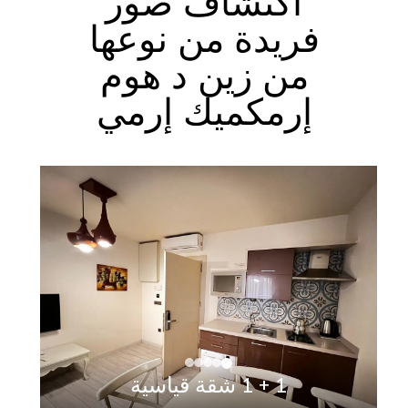
اكتشاف صور
فريدة من نوعها
من زين د هوم
إرمكميك إرمي
1 + 1 شقة قياسية